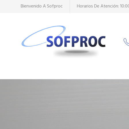
Skip
Skip
Bienvenido A Sofproc
Horarios De Atención: 10:
to
to
content
content
WH-Full
Kit Web