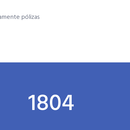
amente pólizas
1804